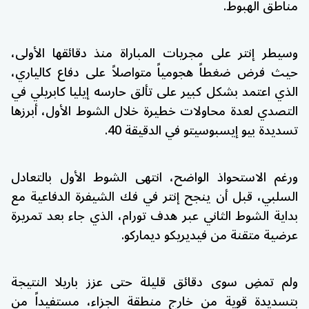
مناطق الهبوط.
وسيطر إنتر على مجريات المباراة منذ دقائقها الأولى،
حيث فرض ضغطاً هجومياً متواصلاً على دفاع كالياري،
الذي اعتمد بشكل كبير على تألق حارسه إيليا كابريلي في
التصدي لعدة محاولات خطيرة خلال الشوط الأول، أبرزها
تسديدة بيو إيسبوسيتو في الدقيقة 40.
ورغم الاستحواذ الواضح، انتهى الشوط الأول بالتعادل
السلبي، قبل أن ينجح إنتر في فك الشيفرة الدفاعية مع
بداية الشوط الثاني عبر هدف تورام، الذي جاء بعد تمريرة
عرضية متقنة من فيديريكو ديماركو.
ولم تمضِ سوى دقائق قليلة حتى عزز باريلا النتيجة
بتسديدة قوية من خارج منطقة الجزاء، مستفيداً من