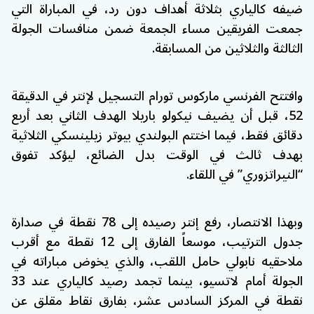
ضيفه كالياري بثلاثة أهداف دون رد، في المباراة التي
جمعت الفريقين مساء الجمعة ضمن منافسات الجولة
الثالثة والثلاثين من المسابقة.
وافتتح الفرنسي ماركوس تورام التسجيل لإنتر في الدقيقة
52، قبل أن يضيف نيكولو باريلا الهدف الثاني بعد أربع
دقائق فقط، فيما اختتم البولندي بيوتر زيلينسكي الثلاثية
بهدف ثالث في الوقت بدل الضائع، ليؤكد تفوق
“النيراتزوري” في اللقاء.
وبهذا الانتصار، رفع إنتر رصيده إلى 78 نقطة في صدارة
جدول الترتيب، موسعاً الفارق إلى 12 نقطة مع أقرب
ملاحقيه نابولي حامل اللقب، والذي يخوض مباراته في
الجولة أمام لاتسيو، بينما تجمد رصيد كالياري عند 33
نقطة في المركز السادس عشر، بفارق نقاط مقلق عن