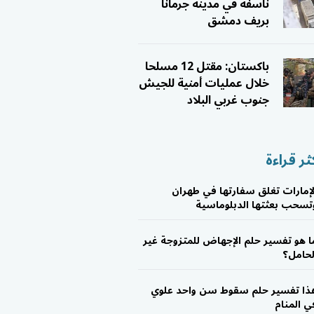
ناسفة في مدينة جرمانا
بريف دمشق
باكستان: مقتل 12 مسلحا
خلال عمليات أمنية للجيش
جنوب غربي البلاد
ثر قراءة
لإمارات تغلق سفارتها في طهران
تسحب بعثتها الدبلوماسية
ا هو تفسير حلم الإجهاض للمتزوجة غير
لحامل؟
ذا تفسير حلم سقوط سن واحد علوي
ي المنام