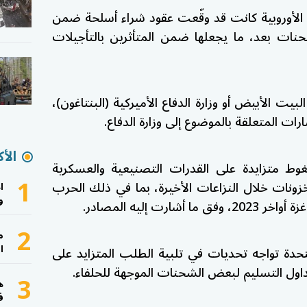
لأوروبية كانت قد وقّعت عقود شراء أسلحة ضمن
حنات بعد، ما يجعلها ضمن المتأثرين بالتأجيلات
يت الأبيض أو وزارة الدفاع الأميركية (البنتاغون)،
رات المتعلقة بالموضوع إلى وزارة الدفاع.
الأك
ط متزايدة على القدرات التصنيعية والعسكرية
1
زونات خلال النزاعات الأخيرة، بما في ذلك الحرب
ا
و
2
م
ا
تحدة تواجه تحديات في تلبية الطلب المتزايد على
جداول التسليم لبعض الشحنات الموجهة للحلفاء.
3
ه
ف