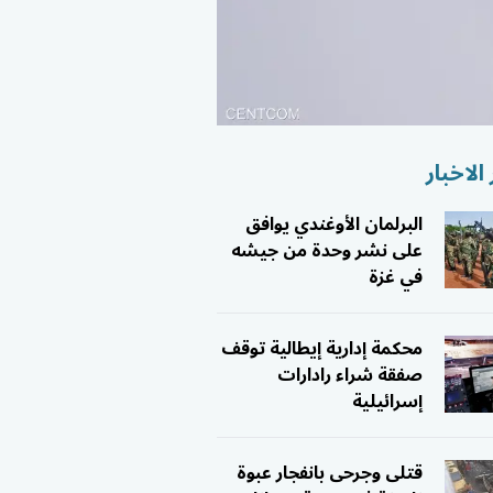
الاخبار
البرلمان الأوغندي يوافق
على نشر وحدة من جيشه
في غزة
محكمة إدارية إيطالية توقف
صفقة شراء رادارات
إسرائيلية
قتلى وجرحى بانفجار عبوة