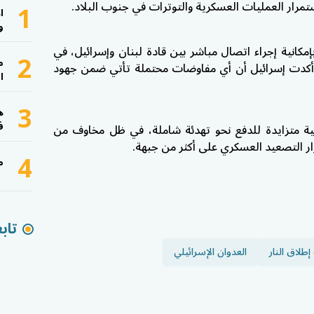
1
تمرار العمليات العسكرية والتوترات في جنوب البلاد.
ا
و
انية إجراء اتصال مباشر بين قادة لبنان وإسرائيل، في
2
م
أكدت إسرائيل أن أي مفاوضات محتملة تأتي ضمن جهود
ا
3
ه
ف
ة متزايدة للدفع نحو تهدئة شاملة، في ظل مخاوف من
ار التصعيد العسكري على أكثر من جبهة.
4
م
تاب
طلاق النار
العدوان الإسرائيلي