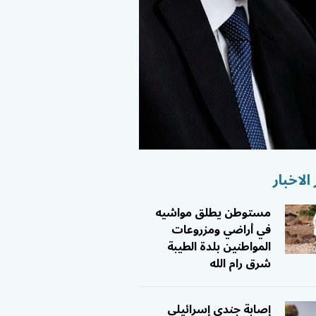
الاخبار
مستوطن يطلق مواشيه
في أراضي ومزروعات
المواطنين بلدة الطيبة
شرق رام الله
إصابة جندي إسرائيلي