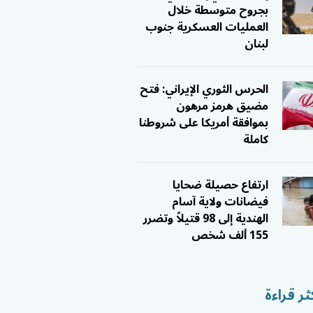
بجروح متوسطة خلال
العمليات العسكرية جنوب
لبنان
الحرس الثوري الإيراني: فتح
مضيق هرمز مرهون
بموافقة أمريكا على شروطنا
كاملة
ارتفاع حصيلة ضحايا
فيضانات ولاية آسام
الهندية إلى 98 قتيلاً وتضرر
155 ألف شخص
ثر قراءة