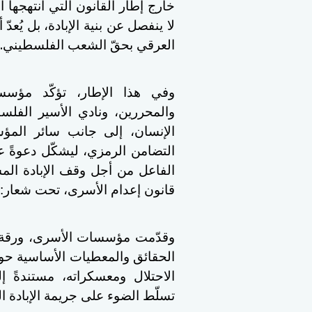
خارج إطار القانون التي انتهجها ال
لا ينفصل عن بنية الإبادة، بل يُعدّ
.
العرقي بحقّ الشعب الفلسطيني
وفي هذا الإطار، تؤكّد مؤس
والمحررين، ونادي الأسير الفل
الإنسان، إلى جانب سائر المؤس
التضامن الرمزي، ليشكّل دعوةً ع
الفاعل من أجل وقف الإبادة الم
قانون إعدام الأسرى، تحت شعار: "م
وقدّمت مؤسسات الأسرى، ورقة 
الحقائق والمعطيات الأساسية ح
الاحتلال ومعسكراته، مستندةً 
تسلّط الضوء على جريمة الإبادة ال