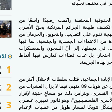
.
 في مختلف تجلّياته
حقوقية المختصة راكمت رصيدًا واسعًا من
تي تكشف طبيعة الجرائم المرتكبة بحقّ الأسرى
نهجة تقوم على التعذيب، والتجويع، والحرمان من
 من الاعتداءات الجسدية والجنسية، بما فيها
ت، في مجملها، إلى أنّ السجون والمعسكرات
الأك
ن احتجاز، بل غدت فضاءات تُمارس فيها أنماط
.
خر لهذه الجريمة
1
ا
و
الإبادة الجماعية، قتلت سلطات الاحتلال أكثر من
2
م
مئة معتقلٍ وأسيرٍ فلسطيني، أُعلن عن هويات 89 منهم، فيما لا يزال العشرات من
ا
القسري. ويتزامن ذلك مع مساعٍ حثيثة لإقرار
3
 الأسرى الفلسطينيين"، وهو قانون تمييزي عنصري
ه
ف
شكّل تتويجًا لمسار طويل من عمليات الإعدام