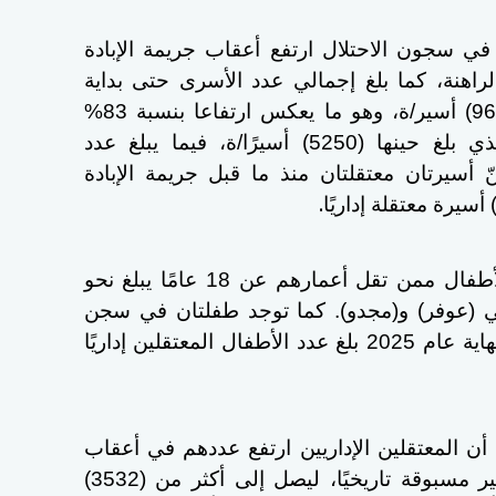
في سجون الاحتلال ارتفع أعقاب جريمة الإبادة
يات الراهنة، كما بلغ إجمالي عدد الأسرى حتى بداية
نيسان/أبريل 2026 أكثر من (9600) أسير/ة، وهو ما يعكس ارتفاعا بنسبة 83%
مقارنةً بعددهم قبل الإبادة، والذي بلغ حينها (5250) أسيرًا/ة، فيما يبلغ عدد
 من بينهنّ أسيرتان معتقلتان منذ ما قبل جريمة الإبادة
.
ولفتت إلى أن عدد المعتقلين الأطفال ممن تقل أعمارهم عن 18 عامًا يبلغ نحو
جني (عوفر) و(مجدو). كما توجد طفلتان في سجن
(الدامون). ويُشار إلى أنه وحتى نهاية عام 2025 بلغ عدد الأطفال المعتقلين إداريًا
 المعتقلين الإداريين ارتفع عددهم في أعقاب
جريمة الإبادة الجماعية بوتيرة غير مسبوقة تاريخيًا، ليصل إلى أكثر من (3532)