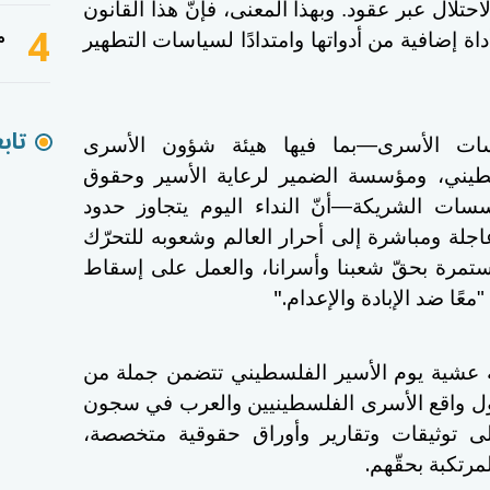
احتلال عبر عقود. وبهذا المعنى، فإنّ هذا القانون
4
م
 أداة إضافية من أدواتها وامتدادًا لسياسات التطهير
تاب
سات الأسرى—بما فيها هيئة شؤون الأسرى
سطيني، ومؤسسة الضمير لرعاية الأسير وحقوق
سات الشريكة—أنّ النداء اليوم يتجاوز حدود
اجلة ومباشرة إلى أحرار العالم وشعوبه للتحرّك
ستمرة بحقّ شعبنا وأسرانا، والعمل على إسقاط
".
عًا ضد الإبادة والإعدام
عشية يوم الأسير الفلسطيني تتضمن جملة من
ول واقع الأسرى الفلسطينيين والعرب في سجون
إلى توثيقات وتقارير وأوراق حقوقية متخصصة،
.
مرتكبة بحقّهم