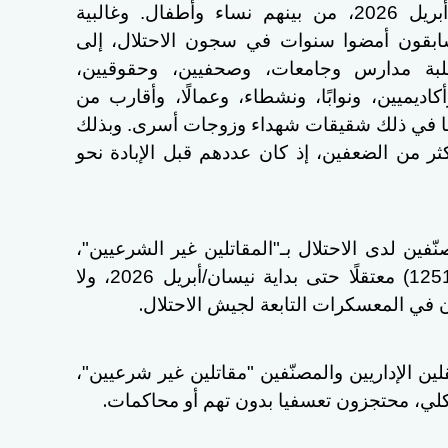
معتقلًا إداريًا حتى بداية نيسان/أبريل 2026، من بينهم نساء وأطفال. وغالبية
سابقون أمضوا سنوات في سجون الاحتلال، إلى
ة مدارس وجامعات، وصحفيين، وحقوقيين،
اديميين، ونوابًا، ونشطاء، وعمالًا، وأقارب من
ما في ذلك شقيقات شهداء وزوجات أسرى. وبذلك
ثر من الضعفين، إذ كان عددهم قبل الإبادة نحو
ّفين لدى الاحتلال بـ"المقاتلين غير الشرعيين"،
وفق معطيات إدارة السجون، (1251) معتقلًا حتى بداية نيسان/أبريل 2026، ولا
.
في المعسكرات التابعة لجيش الاحتلال
قلين الإداريين والمصنّفين "مقاتلين غير شرعيين"،
.