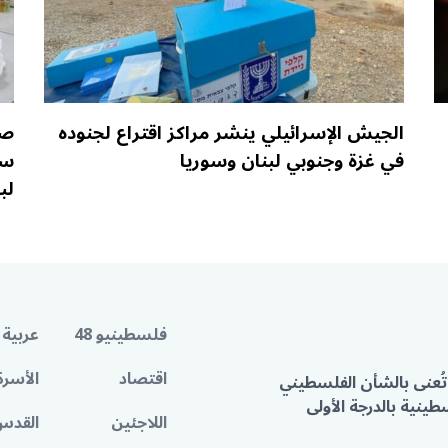
الجيش الإسرائيلي ينشر مراكز اقتراع لجنوده
صح
في غزة وجنوبي لبنان وسوريا
سر
لب
فلسطينيو 48
عربية 
اقتصاد
الأسرة
تُعنى بالشأن الفلسطيني
ينية بالدرجة الأولى
اللاجئين
القدس