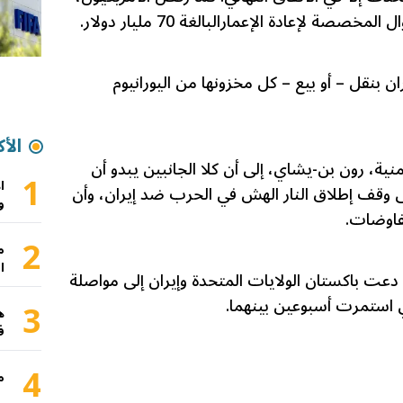
صصة لإعادة الإعمارالبالغة 70 مليار دولار.
بنقل – أو بيع – كل مخزونها من اليورانيوم
الأك
ية، رون بن-يشاي، إلى أن كلا الجانبين يبدو أن
1
ا
 وقف إطلاق النار الهش في الحرب ضد إيران، وأن
و
فاوضات.
2
م
ا
دعت باكستان الولايات المتحدة وإيران إلى مواصلة
تي استمرت أسبوعين بينهما.
3
ه
ف
4
م