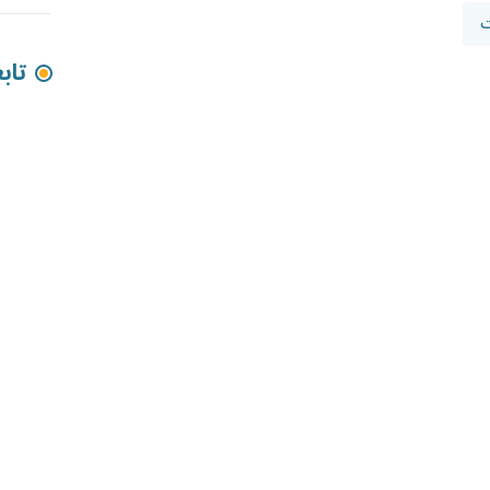
ت
تاب