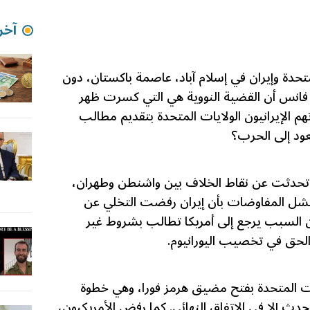
آخر 
تحدة وإيران في إسلام آباد، عاصمة باكستان، دون
فانس أن القضية النووية هي التي كسرت ظهر
تهم الإيرانيون الولايات المتحدة بتقديم مطالب
ود إلى الحرب؟
تحدثت عن نقاط الخلاف بين واشنطن وطهران،
 فشل المفاوضات بأن إيران رفضت التخلي عن
 إن السبب يرجع إلى أمريكا تطالب بشروط غير
لحق في تخصيب اليورانيوم.
يات المتحدة بفتح مضيق هرمز فورا، وهي خطوة
 يحدث إلا في الاتفاق النهائي. كما رفض الأمريكيون،