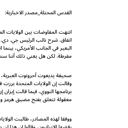
القدس المحتلة_مصدر الاخبارية:
انتهت المفاوضات بين الولايات الم
اتفاق. شرح نائب الرئيس جي. دي. 
البعير في الجانب الأمريكي، بينما ا
مفرطة. لكن هل يعني ذلك أننا سنع
صحيفة يديعوت أحرونوت العبرية، 
وقالت إن الولايات المتحدة بررت
برنامجها النووي، فيما قالت إيران
معقولة تتعلق بفتح مضيق هرمز وا
ووفقا لهذه المصادر، طالبت الولا
رفضها الإيرانيون. وقالوا إن هذا لن