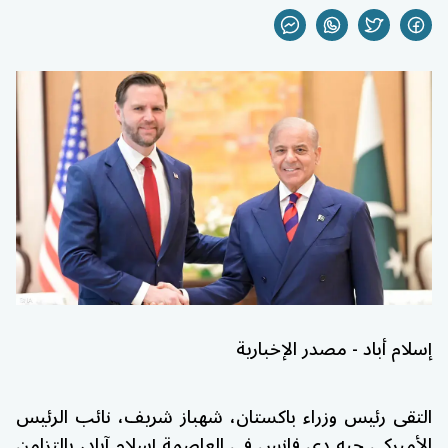
إسلام أباد - مصدر الإخبارية
التقى رئيس وزراء
باكستان
،
شهباز شريف
، نائب الرئيس
الأميركي
جيه دي فانس
في العاصمة
إسلام آباد
، بالتزامن