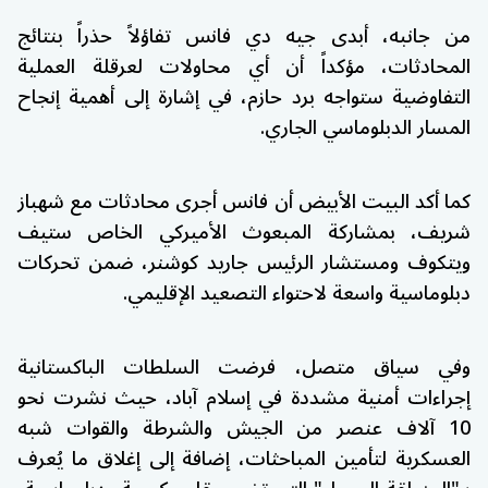
من جانبه، أبدى جيه دي فانس تفاؤلاً حذراً بنتائج
المحادثات، مؤكداً أن أي محاولات لعرقلة العملية
التفاوضية ستواجه برد حازم، في إشارة إلى أهمية إنجاح
المسار الدبلوماسي الجاري.
كما أكد البيت الأبيض أن فانس أجرى محادثات مع شهباز
شريف، بمشاركة المبعوث الأميركي الخاص
ستيف
ويتكوف
ومستشار الرئيس
جاريد كوشنر
، ضمن تحركات
دبلوماسية واسعة لاحتواء التصعيد الإقليمي.
وفي سياق متصل، فرضت السلطات الباكستانية
إجراءات أمنية مشددة في إسلام آباد، حيث نشرت نحو
10 آلاف عنصر من الجيش والشرطة والقوات شبه
العسكرية لتأمين المباحثات، إضافة إلى إغلاق ما يُعرف