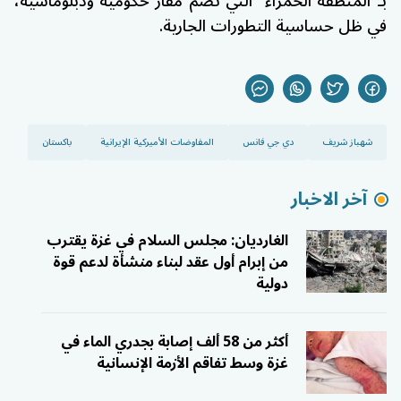
بـ"المنطقة الحمراء" التي تضم مقار حكومية ودبلوماسية،
في ظل حساسية التطورات الجارية.
شهباز شريف
دي جي فانس
المفاوضات الأميركية الإيرانية
باكستان
آخر الاخبار
الغارديان: مجلس السلام في غزة يقترب
من إبرام أول عقد لبناء منشأة لدعم قوة
دولية
أكثر من 58 ألف إصابة بجدري الماء في
غزة وسط تفاقم الأزمة الإنسانية