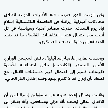
وفي الوقت الذي تترقب فيه الأطراف الدولية انطلاق
محادثات أميركية إيرانية في العاصمة الباكستانية إسلام
آباد يوم السبت، حذرت مصادر أمنية وسياسية في تل
أبيب من احتمال فشل التفاهمات القائمة، ما قد يعيد
المنطقة إلى دائرة التصعيد العسكري.
وبحسب تقارير إعلامية إسرائيلية، ناقش المجلس الوزاري
الأمني المصغر (الكابينت) خلال اجتماعاته الأخيرة
تقييمات تشير إلى احتمال كبير لاستئناف القتال، مع
اعتقاد بأن إيران قد لا تلتزم ببنود وقف إطلاق النار الحالي.
ونقلت وسائل إعلام عبرية عن مسؤولين إسرائيليين أن
الاتفاق الحالي وُصف بأنه جزئي ومتناقض، وأنه يفتقر إلى