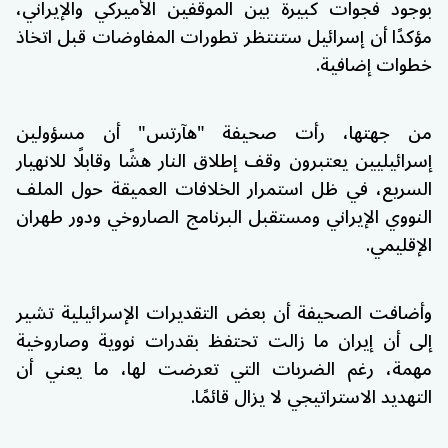
بوجود فجوات كبيرة بين الموقفين الأميركي والإيراني،
مؤكدًا أن إسرائيل ستنتظر تطورات المفاوضات قبل اتخاذ
خطوات إضافية.
من جهتها، رأت صحيفة "هآرتس" أن مسؤولين
إسرائيليين يعتبرون وقف إطلاق النار هشًا وقابلًا للانهيار
السريع، في ظل استمرار الخلافات العميقة حول الملف
النووي الإيراني ومستقبل البرنامج الصاروخي ودور طهران
الإقليمي.
وأضافت الصحيفة أن بعض التقديرات الإسرائيلية تشير
إلى أن إيران ما زالت تحتفظ بقدرات نووية وصاروخية
مهمة، رغم الضربات التي تعرضت لها، ما يعني أن
التهديد الاستراتيجي لا يزال قائمًا.