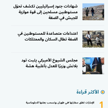
شهادات جنود إسرائيليين تكشف تحوّل
مستوطنين مسلحين إلى قوة موازية
للجيش في الضفة
اعتداءات متصاعدة للمستوطنين في
الضفة تطال السكان والممتلكات
مجلس الشيوخ الأميركي يثبت تود
بلانش وزيرًا للعدل بأغلبية هشة
الأكثر قراءة
1
الإمارات تغلق سفارتها في طهران وتسحب بعثتها الدبلوماسية