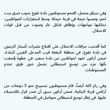
وفي سياق متصل، اقتحم مستوطنون بلدة
تقوع
جنوب شرق بيت
لحم، ونصبوا خيمة في قرية حرملة، وسط استفزازات للمواطنين،
تخللتها مواجهات وإطلاق قنابل غاز وصوت من قبل قوات
الاحتلال.
كما أقدمت جرافات الاحتلال على اقتلاع عشرات أشجار الزيتون
في بلدة تقوع، في منطقة البقعة قرب المدخل الغربي للبلدة،
ضمن أراضٍ تعود لمواطنين من بلدة سعير، في خطوة وُصفت
بأنها جزء من توسع استيطاني يشمل شق طرق تخدم
المستوطنات.
وفي رام الله أيضاً، قام مستوطنون بتسييج نحو 3 دونمات من
أراضي قرية
الجانية
، ضمن أراضٍ سبق أن صدر قرار بالاستيلاء
عليها، في إطار توسع استيطاني متواصل في المنطقة.