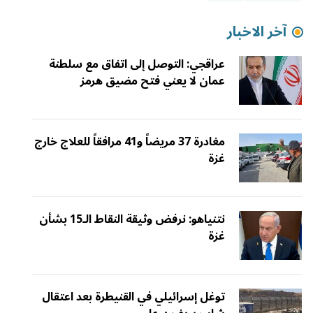
آخر الاخبار
عراقجي: التوصل إلى اتفاق مع سلطنة
عمان لا يعني فتح مضيق هرمز
مغادرة 37 مريضاً و41 مرافقاً للعلاج خارج
غزة
نتنياهو: نرفض وثيقة النقاط الـ15 بشأن
غزة
توغل إسرائيلي في القنيطرة بعد اعتقال