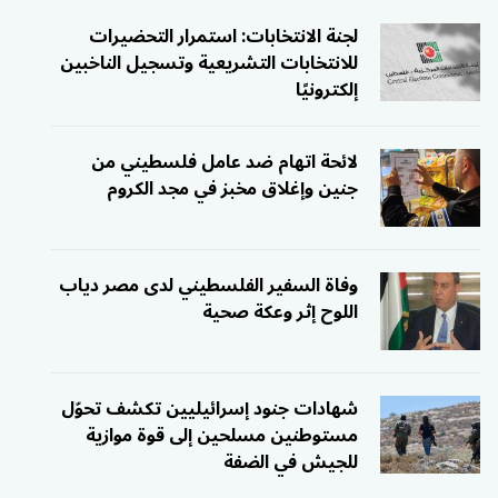
لجنة الانتخابات: استمرار التحضيرات
للانتخابات التشريعية وتسجيل الناخبين
إلكترونيًا
لائحة اتهام ضد عامل فلسطيني من
جنين وإغلاق مخبز في مجد الكروم
وفاة السفير الفلسطيني لدى مصر دياب
اللوح إثر وعكة صحية
شهادات جنود إسرائيليين تكشف تحوّل
مستوطنين مسلحين إلى قوة موازية
للجيش في الضفة