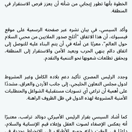
الخطوة بأنها تطور إيجابي من شأنه أن يعزز فرص الاستقرار في
المنطقة.
وأكد السيسي، في بيان نشره عبر صفحته الرسمية على موقع
فيسبوك
، أن هذا الاتفاق "أثلج صدور الملايين من محبي السلام
حول العالم"، معربًا عن أمله في أن يتم البناء عليه للتوصل إلى
اتفاق دائم ينهي الحرب ويعيد الأمن والاستقرار إلى المنطقة،
ويحقق تطلعات شعوبها نحو التنمية والتقدم.
وجدد الرئيس المصري تأكيد دعم بلاده الكامل وغير المشروط
لدول
مجلس التعاون الخليجي
، إلى جانب
الأردن
و
العراق
، مشددًا
على أهمية أن تراعي أي تسويات مستقبلية الشواغل والمتطلبات
الأمنية المشروعة لهذه الدول في ظل الظروف الراهنة.
كما أشاد السيسي بقرار الرئيس الأميركي
دونالد ترامب
، معتبرًا
أنه يعكس الإصغاء لصوت العقل وإعلاء قيم الإنسانية والسلام،
داعيًا في الوقت ذاته جميع الأطراف إلى الانخراط بجدية في