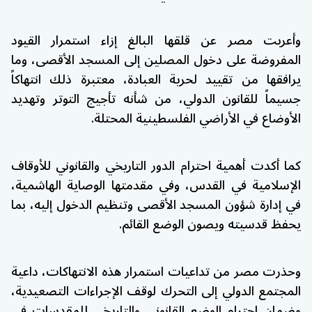
وأعربت مصر عن قلقها البالغ إزاء استمرار القيود
المفروضة على دخول المصلين إلى المسجد الأقصى، وما
يرافقها من تقييد لحرية العبادة، معتبرة ذلك انتهاكاً
جسيماً للقانون الدولي، من شأنه تأجيج التوتر وتهديد
الأوضاع في الأراضي الفلسطينية المحتلة.
كما أكدت أهمية احترام الدور التاريخي والقانوني للأوقاف
الإسلامية في القدس، وفي مقدمتها الوصاية الهاشمية،
في إدارة شؤون المسجد الأقصى وتنظيم الدخول إليه، بما
يحفظ قدسيته ويصون الوضع القائم.
وحذرت مصر من تداعيات استمرار هذه الانتهاكات، داعية
المجتمع الدولي إلى التحرك لوقف الإجراءات التصعيدية،
وضمان احترام الوضع القانوني والتاريخي للمقدسات في