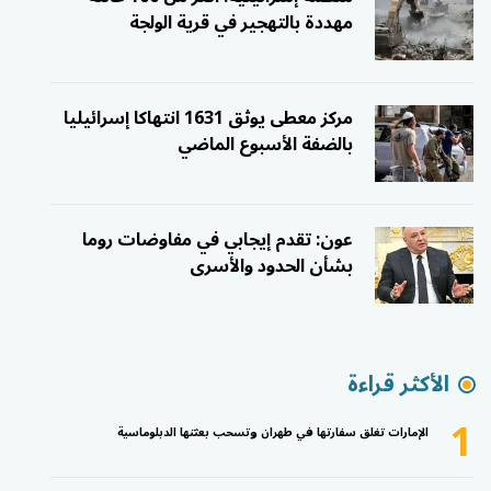
مهددة بالتهجير في قرية الولجة
مركز معطى يوثق 1631 انتهاكا إسرائيليا
بالضفة الأسبوع الماضي
عون: تقدم إيجابي في مفاوضات روما
بشأن الحدود والأسرى
الأكثر قراءة
1
الإمارات تغلق سفارتها في طهران وتسحب بعثتها الدبلوماسية