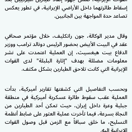
إسقاط طائرتهما داخل الأراضي الإيرانية، في تطور يعكس
تصاعد حدة المواجهة بين الجانبين.
وقال مدير الوكالة، جون راتكليف، خلال مؤتمر صحافي
عقد في البيت الأبيض بحضور الرئيس دونالد ترامب ووزير
الدفاع بيت هيغسيث، إن العملية اعتمدت على نشر
معلومات مضللة بهدف "إثارة البلبلة" لدى القوات
الإيرانية التي كانت تلاحق الطيارين بشكل مكثف.
وبحسب التفاصيل التي كشفتها تقارير أميركية، بدأت
العملية عقب سقوط طائرة عسكرية أميركية في منطقة
جبلية وعرة داخل إيران، حيث تمكن أحد الطيارين من
النجاة بسرعة، فيما تأخرت عملية العثور على ضابط أنظمة
التسليح، ما خلق سباقاً مع الزمن قبل وصول القوات
الإيرانية إليه.