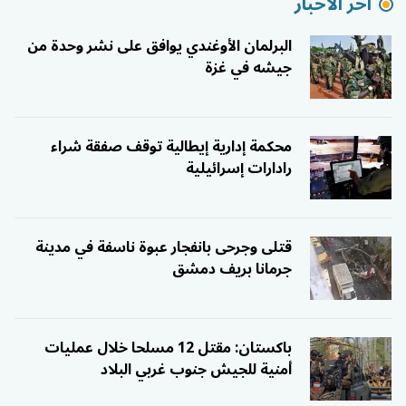
آخر الاخبار
البرلمان الأوغندي يوافق على نشر وحدة من
جيشه في غزة
محكمة إدارية إيطالية توقف صفقة شراء
رادارات إسرائيلية
قتلى وجرحى بانفجار عبوة ناسفة في مدينة
جرمانا بريف دمشق
باكستان: مقتل 12 مسلحا خلال عمليات
أمنية للجيش جنوب غربي البلاد