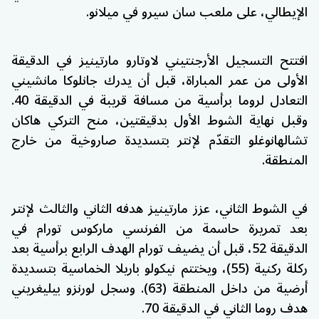
الإيطالي، على ملعب سان سيرو في ميلانو.
افتتح التسجيل الأرجنتيني
لاوتارو مارتينيز
في الدقيقة
الأولى من عمر المباراة، قبل أن يدرك
جانلوكا مانشيني
التعادل لروما برأسية من مسافة قريبة في الدقيقة 40.
وقبل نهاية الشوط الأول بدقيقتين، منح التركي
هاكان
تشالهانوغلو
التقدّم لإنتر بتسديدة صاروخية من خارج
المنطقة.
في الشوط الثاني، عزز
مارتينيز
هدفه الثاني والثالث لإنتر
بعد تمريرة حاسمة من الفرنسي
ماركوس تورام
في
الدقيقة 52، قبل أن يضيف تورام الهدف الرابع برأسية بعد
ركلة ركنية (55)، ويختتم
نيكولو باريلا
الخماسية بتسديدة
أرضية من داخل المنطقة (63). وسجل
لورنزو بيليغريني
هدف روما الثاني في الدقيقة 70.