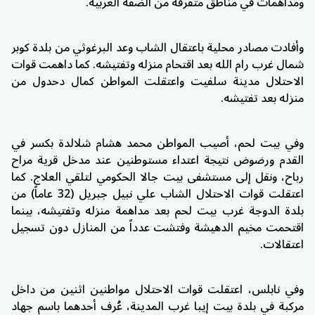
ومداهمات في مناطق متفرقة من الضفة الغربية.
وأفادت مصادر محلية باعتقال الشاب وعد البرغوثي من بلدة كوبر
شمال غرب رام الله بعد اقتحام منزله وتفتيشه. كما داهمت قوات
الاحتلال مدينة سلفيت واعتقلت المواطن كمال دحدول من
منزله بعد تفتيشه.
وفي بيت لحم، أصيب المواطن محمد هشام شلالدة بكسر في
القدم ورضوض نتيجة اعتداء مستوطنين عند مدخل قرية مراح
رباح، ونقل إلى مستشفى بيت جالا الحكومي لتلقي العلاج. كما
اعتقلت قوات الاحتلال الشاب علي نبيل جبريل (32 عاماً) من
بلدة الدوجة غرب بيت لحم بعد مداهمة منزله وتفتيشه، بينما
اقتحمت مخيم الدهيشة وفتشت عدداً من المنازل دون تسجيل
اعتقالات.
وفي نابلس، اعتقلت قوات الاحتلال مواطنين اثنين من داخل
مركبة في بلدة بيت إيبا غرب المدينة، عُرف أحدهما باسم جهاد