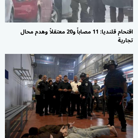
اقتحام قلنديا: 11 مصاباً و20 معتقلاً وهدم محال
تجارية