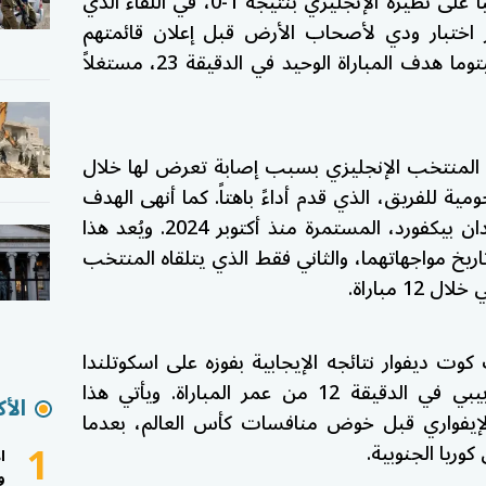
وحقق المنتخب الياباني فوزاً تاريخياً على نظيره الإنجليزي بنتيجة 1-0، في اللقاء الذي
اختبار ودي لأصحاب الأرض قبل إعلان قائمتهم
النهائية للمونديال. وسجل كاورو ميتوما هدف المباراة الوحيد في الدقيقة 23، مستغلاً
المنتخب الإنجليزي بسبب إصابة تعرض لها خلال
ومية للفريق، الذي قدم أداءً باهتاً. كما أنهى الهدف
سلسلة نظافة شباك الحارس جوردان بيكفورد، المستمرة منذ أكتوبر 2024. ويُعد هذا
 تاريخ مواجهاتهما، والثاني فقط الذي يتلقاه المنتخب
1 مباراة.
 ديفوار نتائجه الإيجابية بفوزه على اسكوتلندا
بهدف دون رد، سجله نيكولاس بيبي في الدقيقة 12 من عمر المباراة. ويأتي هذا
الأك
الإيفواري قبل خوض منافسات كأس العالم، بعدما
1
وريا الجنوبية.
ا
و