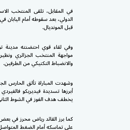
في المقابل، تلقى المنتخب الاسكو
الدولي، بعد سقوطه أمام اليابان في 
قبل المونديال.
وفي لقاء قوي احتضنته مدينة تو
مواجهة المنتخب الجزائري ونظيره 
والانضباط التكتيكي من الطرفين.
وشهدت المباراة تألق الحارس الج
أبرزها تسديدة فيديريكو فالفيردي
يخطف هدف الفوز في الشوط الثاني
كما برز القائد رياض محرز في بعض 
على تماسكه أمام الضغط المتواصل 