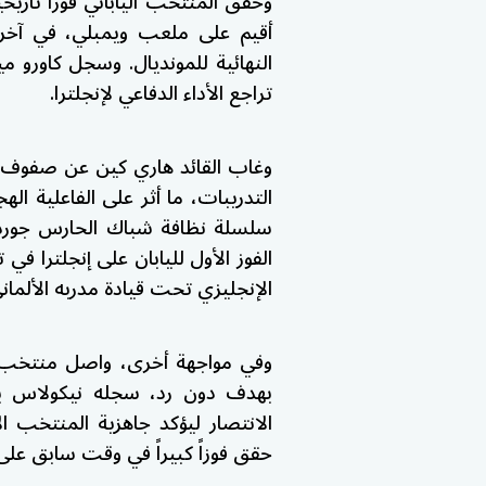
أقيم على ملعب ويمبلي، في آخر 
تراجع الأداء الدفاعي لإنجلترا.
وغاب القائد هاري كين عن صفوف 
التدريبات، ما أثر على الفاعلية الهج
الفوز الأول لليابان على إنجلترا في
الإنجليزي تحت قيادة مدربه الألماني خلال 2
وفي مواجهة أخرى، واصل منتخب كوت
الانتصار ليؤكد جاهزية المنتخب 
حقق فوزاً كبيراً في وقت سابق على ك