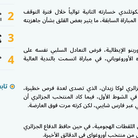
2
تلندي خسارته الثانية توالياً خلال فترة التوقف
م
المباراة السابقة، ما يثير بعض القلق بشأن جاهزيته
ا
3
ه
ف
رينو الإيطالية، فرض التعادل السلبي نفسه على
4
الأوروغوياني، في مباراة اتسمت بالندية العالية
م
تاب
زائري لوكا زيدان، الذي تصدى لعدة فرص خطيرة،
 في الشوط الأول، فيما كاد المنتخب الجزائري أن
 عبر فارس شايبي، لكن كرته مرت فوق العارضة.
اللقطات الهجومية، في حين حافظ الدفاع الجزائري
من منتخب أوروغواي في الدقائق الأخيرة.