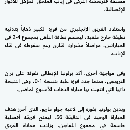
مضيفه
فنربخشة
التركي في إياب الملحق المؤهل للأدوار
الإقصائية.
واستفاد الفريق الإنجليزي من فوزه الكبير ذهاباً بثلاثية
نظيفة خارج ملعبه، ليحسم بطاقة التأهل بمجموع 4-2 في
المباراتين، مواصلاً مشواره القاري رغم سقوطه في لقاء
الإياب.
وفي مواجهة أخرى، أكد
بولونيا
الإيطالي تفوقه على
بران
النرويجي، بعدما جدد فوزه عليه بنتيجة 1-0، وهي النتيجة
ذاتها التي انتهت بها مباراة الذهاب الأسبوع الماضي.
ويدين بولونيا بفوزه إلى لاعبه جواو ماريو، الذي أحرز هدف
المباراة الوحيد في الدقيقة 56، ليمنح فريقه أفضلية
حاسمة في مجموع اللقاءين. وزادت معاناة الفريق