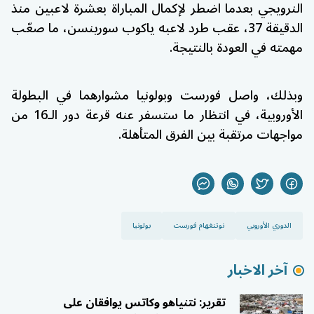
النرويجي بعدما اضطر لإكمال المباراة بعشرة لاعبين منذ
الدقيقة 37، عقب طرد لاعبه ياكوب سورينسن، ما صعّب
مهمته في العودة بالنتيجة.
وبذلك، واصل فورست وبولونيا مشوارهما في البطولة
الأوروبية، في انتظار ما ستسفر عنه قرعة دور الـ16 من
مواجهات مرتقبة بين الفرق المتأهلة.
الدوري الأوروبي
نوتنغهام فورست
بولونيا
آخر الاخبار
تقرير: نتنياهو وكاتس يوافقان على