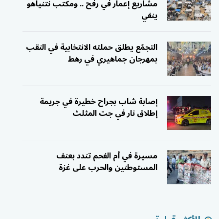
مشاريع إعمار في رفح .. ومكتب نتنياهو
ينفي
التجمّع يطلق حملته الانتخابية في النقب
بمهرجان جماهيري في رهط
إصابة شاب بجراح خطيرة في جريمة
إطلاق نار في جت المثلث
مسيرة في أم الفحم تندد بعنف
المستوطنين والحرب على غزة