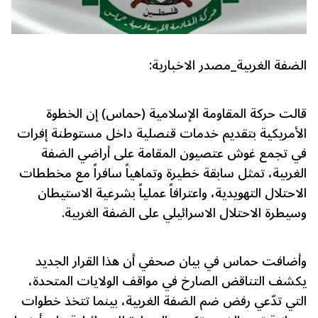
الضفة الغربية_مصدر الاخبارية:
قالت حركة المقاومة الإسلامية (حماس) إن الخطوة
الأمريكية بتقديم خدمات قنصلية داخل مستوطنة إفرات
في تجمع غوش عتصيون المقامة على أراضي الضفة
الغربية، تمثل سابقة خطيرة وتماهياً سافراً مع مخططات
الاحتلال التهويدية، واعترافاً عملياً بشرعية الاستيطان
وسيطرة الاحتلال الاسرائيلي على الضفة الغربية.
وأضافت حماس في بيان صحفي أن هذا القرار الجديد
يكشف التناقض الصارخ في مواقف الولايات المتحدة،
التي تدّعي رفض ضم الضفة الغربية، بينما تتخذ خطوات