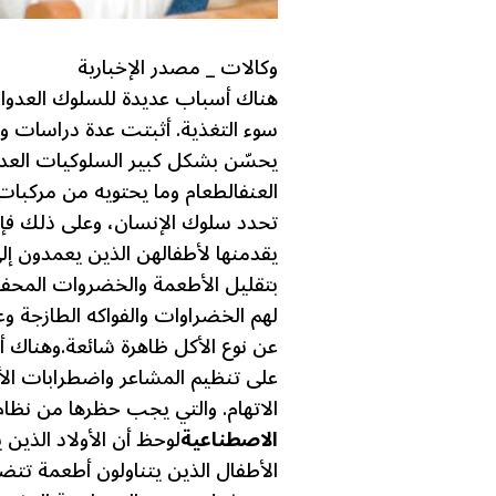
وكالات _ مصدر الإخبارية
هناك أسباب عديدة للسلوك العدواني 
سوء التغذية. أثبتت عدة دراسات وت
يحسّن بشكل كبير السلوكيات العدوا
العنف
الطعام وما يحتويه من مركبات
تحدد سلوك الإنسان، وعلى ذلك فإن 
يقدمنها لأطفالهن الذين يعمدون إل
بتقليل الأطعمة والخضروات المحفو
لهم الخضراوات والفواكه الطازجة وع
عن نوع الأكل ظاهرة شائعة.
وهناك أد
على تنظيم المشاعر واضطرابات الأ
الاتهام. والتي يجب حظرها من نظام
الاصطناعية
لوحظ أن الأولاد الذين 
الأطفال الذين يتناولون أطعمة تتضم