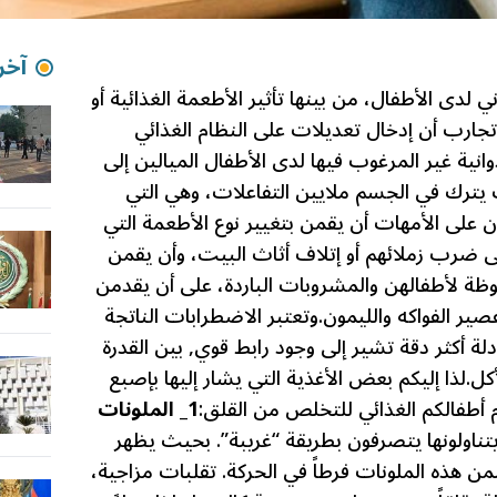
آخر 
لدى الأطفال، من بينها تأثير الأطعمة الغذائية أو
جارب أن إدخال تعديلات على النظام الغذائي
نية غير المرغوب فيها لدى الأطفال الميالين إلى
 يترك في الجسم ملايين التفاعلات، وهي التي
على الأمهات أن يقمن بتغيير نوع الأطعمة التي
ى ضرب زملائهم أو إتلاف أثاث البيت، وأن يقمن
ظة لأطفالهن والمشروبات الباردة، على أن يقدمن
صير الفواكه والليمون.
وتعتبر الاضطرابات الناتجة
لة أكثر دقة تشير إلى وجود رابط قوي, بين القدرة
كل.
لذا إليكم بعض الأغذية التي يشار إليها بإصبع
 أطفالكم الغذائي للتخلص من القلق:
1_ الملونات
يتناولونها يتصرفون بطريقة “غريبة”. بحيث يظهر
ن هذه الملونات فرطاً في الحركة. تقلبات مزاجية،