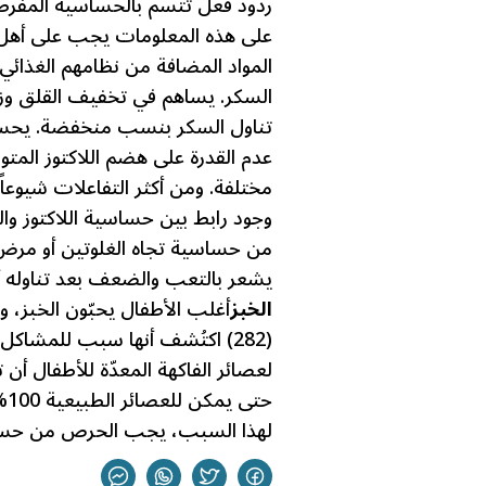
ردود فعل تتسم بالحساسية المفرطة
على هذه المعلومات يجب على أهل 
المواد المضافة من نظامهم الغذائي.
السكر
. يساهم في تخفيف القلق وزيا
تناول السكر بنسب منخفضة. يحسن 
عدم القدرة على هضم اللاكتوز المت
مختلفة. ومن أكثر التفاعلات شيوعاً 
وجود رابط بين حساسية اللاكتوز وا
من حساسية تجاه الغلوتين أو مر
يشعر بالتعب والضعف بعد تناوله أط
الخبز
أغلب الأطفال يحبّون الخبز، و
(282) اكتُشف أنها سبب للمشاكل السلوكية عند الأطفال.
لعصائر الفاكهة المعدّة للأطفال أن ت
حت
لهذا السبب، يجب الحرص من حساس