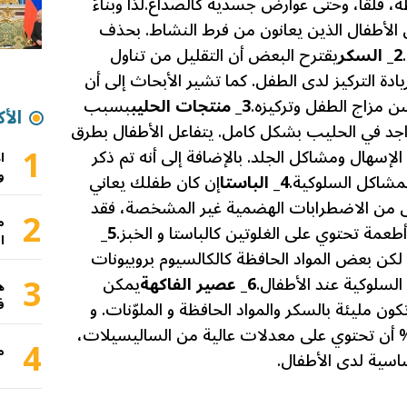
، قلقاً، وحتى عوارض جسدية كالصداع.
لذا وبناءً
الأطفال الذين يعانون من فرط النشاط. بحذف
2_ السكر
يقترح البعض أن التقليل من تناول
دة التركيز لدى الطفل. كما تشير الأبحاث إلى أن
مزاج الطفل وتركيزه.
3_ منتجات الحليب
بسبب
الأك
واجد في الحليب بشكل كامل. يتفاعل الأطفال بطرق
1
الإسهال ومشاكل الجلد. بالإضافة إلى أنه تم ذكر
ا
و
لمشاكل السلوكية.
4_ الباستا
إن كان طفلك يعاني
ض من الاضطرابات الهضمية غير المشخصة، فقد
2
م
عمة تحتوي على الغلوتين كالباستا و الخبز.
5_
ا
 لكن بعض المواد الحافظة كالكالسيوم بروبيونات
3
6_ عصير الفاكهة
يمكن
ه
ف
كون مليئة بالسكر والمواد الحافظة و الملوّنات. و
ى يمكن للعصائر الطبيعية 100% أن تحتوي على معدلات عالية من الساليسيلات،
4
م
ية لدى الأطفال.